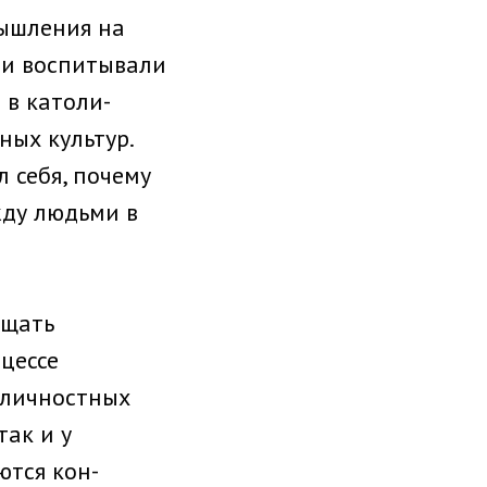
мышления на
ли воспитывали
 в католи­
ных культур.
 себя, почему
жду людьми в
ащать
цессе
иличностных
так и у
ются кон­