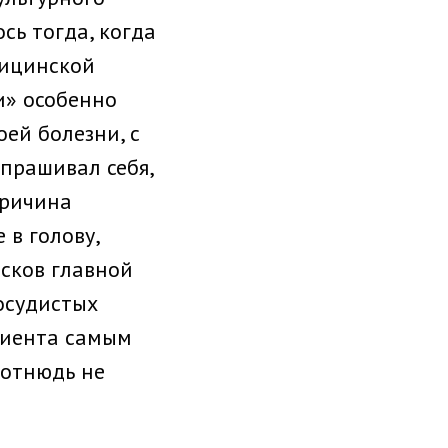
сь тогда, когда
дицинской
и» особенно
оей болезни, с
прашивал себя,
причина
 в голову,
исков главной
судис­тых
ациента самым
 отнюдь не