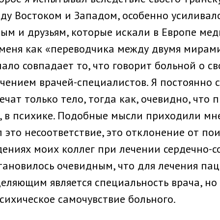
у Востоком и Запа­дом, особенно усиливало
ным и друзьям, которые искали в Европе ме
меня как «переводчика между двумя ми­рам
ало совпадает то, что го­ворит больной о св
чением врачей-специалистов. Я постоянно с
ечат только тело, тогда как, очевидно, что 
, в психике. Подобные мысли приходили мне
л это несоответ­ствие, это отклонение от по
ениях моих коллег при лечении сердечно-со
тановилось очевидным, что для лече­ния п
еляющим является специальность врача, но
сихи­ческое самочувствие больного.