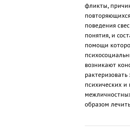
фликты, причин
повторяющихся
поведения свес
понятия, и сос
помо­щи которо
психосоциальн
возникают кон
рактеризовать 
психических и
межличностных
образом лечить