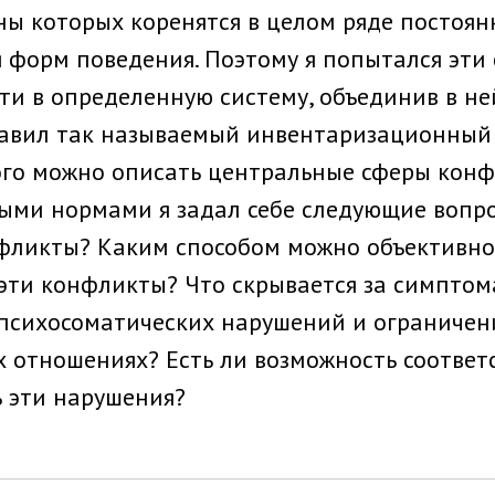
ы которых коренятся в целом ряде постоян
 форм поведения. Поэтому я по­пытался эт
ти в определенную систему, объединив в не
тавил так называемый инвентаризационный 
го можно описать центральные сферы кон­фл
ыми нормами я задал себе следующие вопр
флик­ты? Каким способом можно объективно 
эти конфликты? Что скрывается за симп­то
 психосоматических нарушений и ограничен
 отношениях? Есть ли возможность соотве
 эти нару­шения?