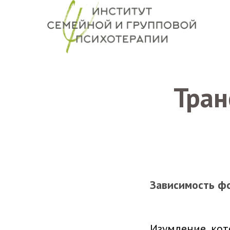
Тран
Зависимость фо
Изумление, кот