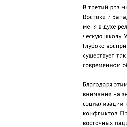
В третий раз м
Востоке и Запа
меня в духе рел
ческую школу. 
Глубоко воспри
существует та
современном о
Благодаря эти
внимание на з
социализации 
конфликтов. Пр
восточных паци