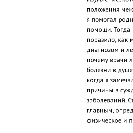
положения межд
я помогал род­
помощи. Тогда 
поразило, как м
диагнозом и ле
по­чему врачи л
болезни в душе
когда я замеча
причины в сужд
заболеваний. С
главным, опред
физическое и п