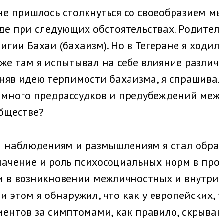
не пришлось столкнуться со своеобра­зием 
де при следующих об­стоятельствах. Родите
и­гии Бахаи (бахаизм). Но в Тегеране я ходил
Уже там я испытывал на себе влияние различ
няв идею терпимос­ти бахаизма, я спрашивал
к много предрассудков и предубеждений ме
бществе?
м наблюдениям и размышлениям я стал обр
начение и роль психосоциальных норм в про
и в возникновении меж­личностных и внутр
и этом я обнаружил, что как у европейских, 
ентов за симптомами, как правило, скрыва