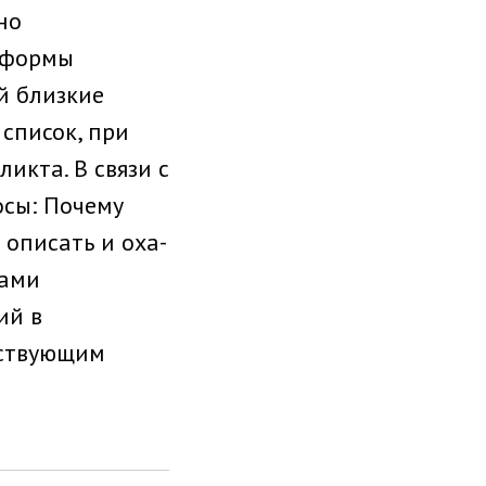
но
и формы
й близкие
список, при
икта. В связи с
осы: Почему
описать и оха­
мами
ий в
тствующим